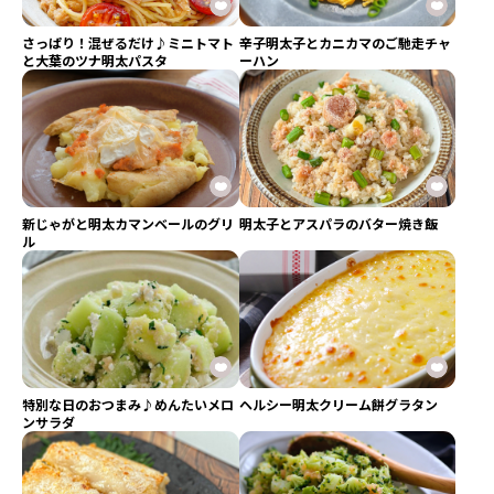
さっぱり！混ぜるだけ♪ミニトマト
辛子明太子とカニカマのご馳走チャ
と大葉のツナ明太パスタ
ーハン
新じゃがと明太カマンベールのグリ
明太子とアスパラのバター焼き飯
ル
特別な日のおつまみ♪めんたいメロ
ヘルシー明太クリーム餅グラタン
ンサラダ