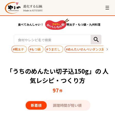
食べてみんしゃい！
明太子・もつ鍋・九州料理
#明太子
#もつ鍋
#うまだし
#めんたいせんべいダンス踊ってみ
「うちのめんたい切子込150g」の 人
気レシピ・つくり方
97
件
新着順
調理時間が短い順