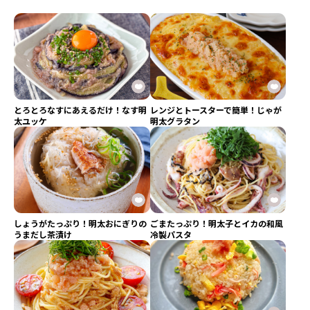
とろとろなすにあえるだけ！なす明
レンジとトースターで簡単！じゃが
太ユッケ
明太グラタン
しょうがたっぷり！明太おにぎりの
ごまたっぷり！明太子とイカの和風
うまだし茶漬け
冷製パスタ