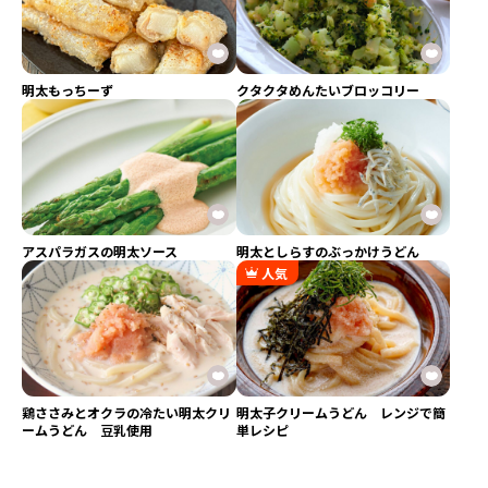
明太もっちーず
クタクタめんたいブロッコリー
アスパラガスの明太ソース
明太としらすのぶっかけうどん
人気
鶏ささみとオクラの冷たい明太クリ
明太子クリームうどん レンジで簡
ームうどん 豆乳使用
単レシピ