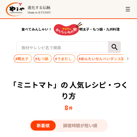
食べてみんしゃい！
明太子・もつ鍋・九州料理
#明太子
#もつ鍋
#うまだし
#めんたいせんべいダンス踊ってみ
「ミニトマト」の 人気レシピ・つく
り方
8
件
新着順
調理時間が短い順