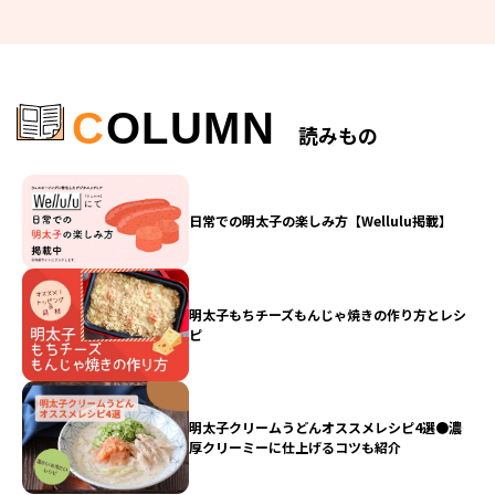
C
OLUMN
読みもの
日常での明太子の楽しみ方【Wellulu掲載】
明太子もちチーズもんじゃ焼きの作り方とレシ
ピ
明太子クリームうどんオススメレシピ4選●濃
厚クリーミーに仕上げるコツも紹介