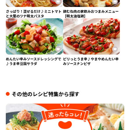
さっぱり！混ぜるだけ♪ミニトマト
鶏むね肉の家飲みおつまみメニュー
と大葉のツナ明太パスタ
【明太油塩鶏】
めんたい辛みソースドレッシングで
ピリっとうま辛♪やまやめんたい辛
♪うま辛豆腐サラダ
みソースナンピザ
その他のレシピ特集から探す