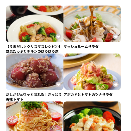
【うまだし×クリスマスレシピ①】
マッシュルームサラダ
野菜たっぷりチキンのほろほろ煮
だしがジュワッと溢れる！さっぱり
アボカドとトマトのツナサラダ
香味トマト