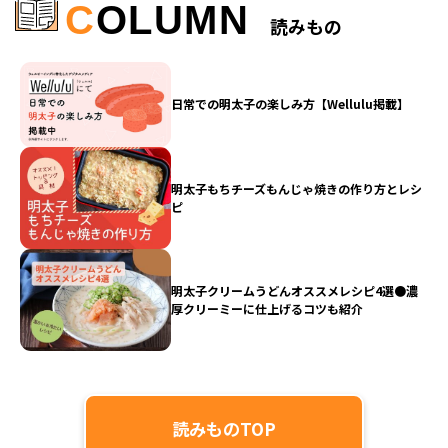
C
OLUMN
読みもの
日常での明太子の楽しみ方【Wellulu掲載】
明太子もちチーズもんじゃ焼きの作り方とレシ
ピ
明太子クリームうどんオススメレシピ4選●濃
厚クリーミーに仕上げるコツも紹介
読みものTOP