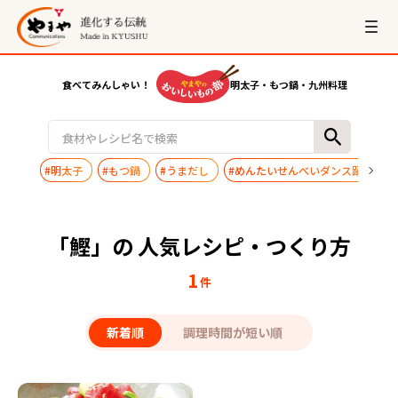
食べてみんしゃい！
明太子・もつ鍋・九州料理
#明太子
#もつ鍋
#うまだし
#めんたいせんべいダンス踊ってみ
「鰹」の 人気レシピ・つくり方
1
件
新着順
調理時間が短い順