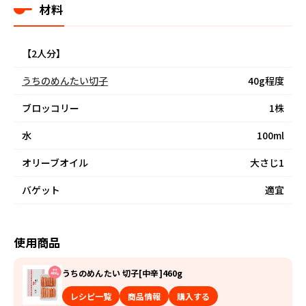
材料
【2人分】
うちのめんたい切子
40g程度
ブロッコリー
1株
水
100ml
オリーブオイル
大さじ1
バゲット
適宜
使用商品
うちのめんたい 切子[中辛]460g
レシピ一覧
商品情報
購入する