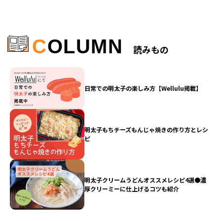
C
OLUMN
読みもの
日常での明太子の楽しみ方【Wellulu掲載】
明太子もちチーズもんじゃ焼きの作り方とレシ
ピ
明太子クリームうどんオススメレシピ4選●濃
厚クリーミーに仕上げるコツも紹介