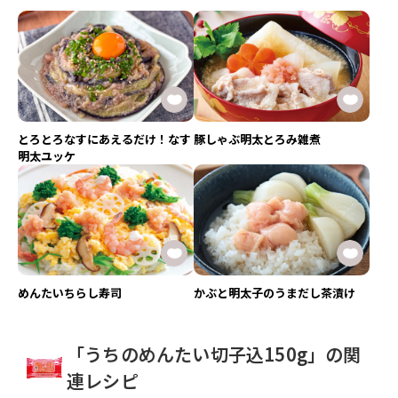
とろとろなすにあえるだけ！なす
豚しゃぶ明太とろみ雑煮
明太ユッケ
めんたいちらし寿司
かぶと明太子のうまだし茶漬け
「うちのめんたい切子込150g」の関
連レシピ