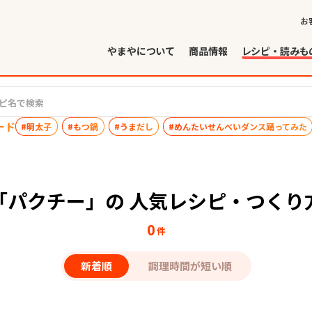
お
やまやについて
商品情報
レシピ・読みも
ード
#明太子
#もつ鍋
#うまだし
#めんたいせんべいダンス踊ってみた
「パクチー」の 人気レシピ・つくり
0
件
新着順
調理時間が短い順