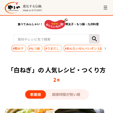
食べてみんしゃい！
明太子・もつ鍋・九州料理
#明太子
#もつ鍋
#うまだし
#めんたいせんべいダンス踊ってみ
「白ねぎ」の 人気レシピ・つくり方
2
件
新着順
調理時間が短い順