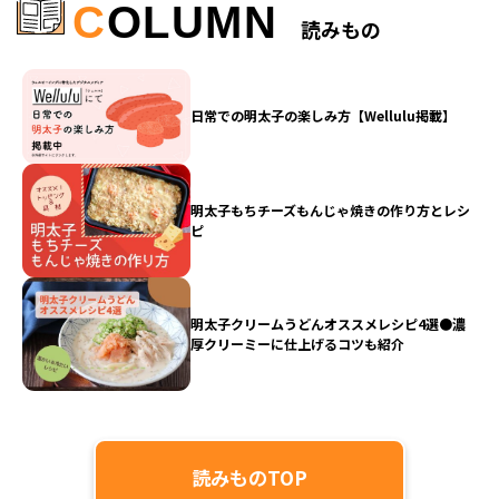
C
OLUMN
読みもの
日常での明太子の楽しみ方【Wellulu掲載】
明太子もちチーズもんじゃ焼きの作り方とレシ
ピ
明太子クリームうどんオススメレシピ4選●濃
厚クリーミーに仕上げるコツも紹介
読みものTOP