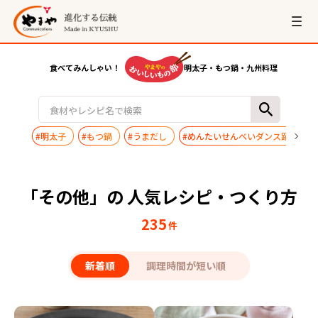
食べてみんしゃい！
明太子・もつ鍋・九州料理
#明太子
#もつ鍋
#うまだし
#めんたいせんべいダンス踊ってみ
「その他」の 人気レシピ・つくり方
235
件
新着順
調理時間が短い順