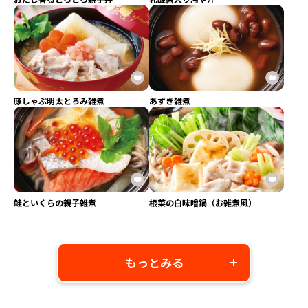
豚しゃぶ明太とろみ雑煮
あずき雑煮
鮭といくらの親子雑煮
根菜の白味噌鍋（お雑煮風）
もっとみる