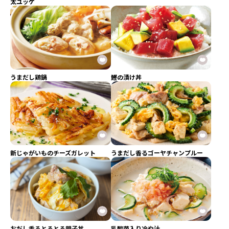
太ユッケ
うまだし鶏鍋
鰹の漬け丼
新じゃがいものチーズガレット
うまだし香るゴーヤチャンプルー
おだし香るとろとろ親子丼
乳酸菌入り冷や汁