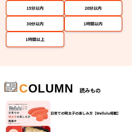
15分以内
20分以内
30分以内
1時間以内
1時間以上
C
OLUMN
読みもの
日常での明太子の楽しみ方【Wellulu掲載】