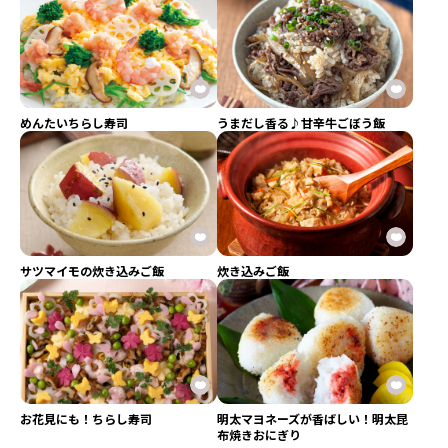
めんたいちらし寿司
うまだし香る♪甘辛牛ごぼう飯
サツマイモの炊き込みご飯
炊き込みご飯
お花見にも！ちらし寿司
明太マヨネーズが香ばしい！明太昆
布焼きおにぎり