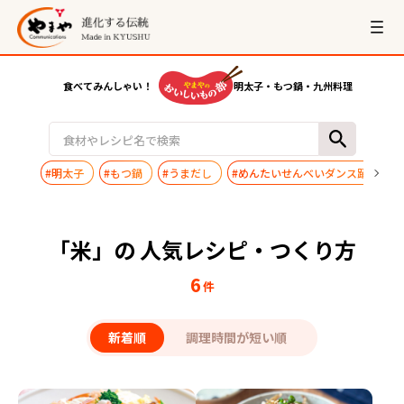
食べてみんしゃい！
明太子・もつ鍋・九州料理
#明太子
#もつ鍋
#うまだし
#めんたいせんべいダンス踊ってみ
「米」の 人気レシピ・つくり方
6
件
新着順
調理時間が短い順