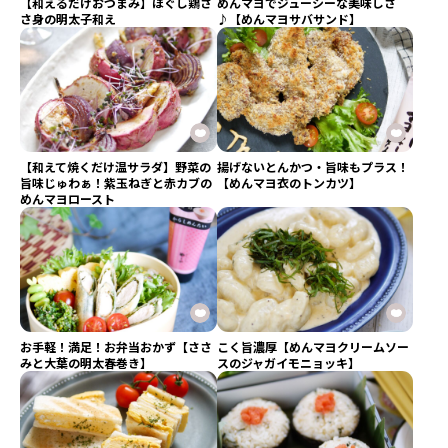
【和えるだけおつまみ】ほぐし鶏さ
めんマヨでジューシーな美味しさ
さ身の明太子和え
♪【めんマヨサバサンド】
【和えて焼くだけ温サラダ】野菜の
揚げないとんかつ・旨味もプラス！
旨味じゅわぁ！紫玉ねぎと赤カブの
【めんマヨ衣のトンカツ】
めんマヨロースト
お手軽！満足！お弁当おかず【ささ
こく旨濃厚【めんマヨクリームソー
みと大葉の明太春巻き】
スのジャガイモニョッキ】