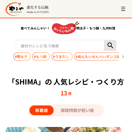
食べてみんしゃい！
明太子・もつ鍋・九州料理
#明太子
#もつ鍋
#うまだし
#めんたいせんべいダンス踊ってみ
「SHIMA」の 人気レシピ・つくり方
13
件
新着順
調理時間が短い順