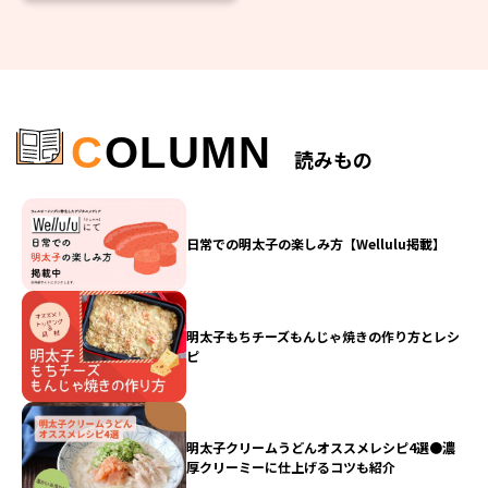
C
OLUMN
読みもの
日常での明太子の楽しみ方【Wellulu掲載】
明太子もちチーズもんじゃ焼きの作り方とレシ
ピ
明太子クリームうどんオススメレシピ4選●濃
厚クリーミーに仕上げるコツも紹介