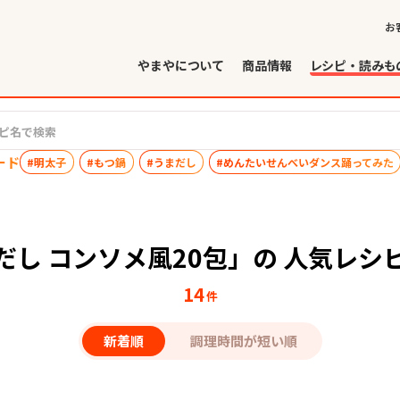
お
やまやについて
商品情報
レシピ・読みも
ード
#明太子
#もつ鍋
#うまだし
#めんたいせんべいダンス踊ってみた
だし コンソメ風20包」の 人気レシ
14
件
新着順
調理時間が短い順