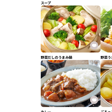
スープ
野菜だしのうまみ鍋
野菜う
カレー
ごろっ