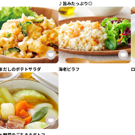
♪旨みたっぷり◎
まだしのポテトサラダ
海老ピラフ
ロ
と野菜のごちそうポトフ