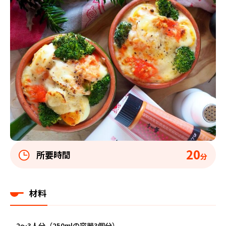
20
所要時間
分
材料
2～3人分（250mlの容器3個分）