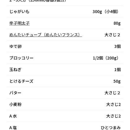
じゃがいも
300g（小4個）
辛子明太子
80g
めんたいチューブ（めんたいフランス）
大さじ２
ゆで卵
3個
ブロッコリー
1/2個（200g）
玉ねぎ
1個
とけるチーズ
50g
バター
大さじ２
小麦粉
大さじ2
A
水
大さじ2
A
塩
ひとつまみ