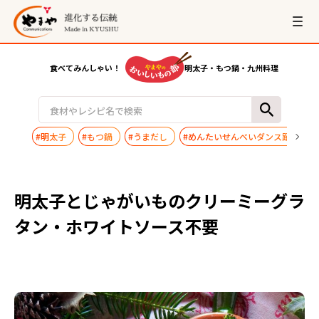
食べてみんしゃい！
明太子・もつ鍋・九州料理
#明太子
#もつ鍋
#うまだし
#めんたいせんべいダンス踊ってみ
明太子とじゃがいものクリーミーグラ
タン・ホワイトソース不要