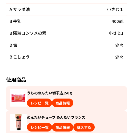
A
サラダ油
小さじ１
B
牛乳
400ml
B
顆粒コンソメの素
小さじ1
B
塩
少々
B
こしょう
少々
使用商品
うちのめんたい切子込150g
レシピ一覧
商品情報
めんたいチューブ めんたいフランス
レシピ一覧
商品情報
購入する