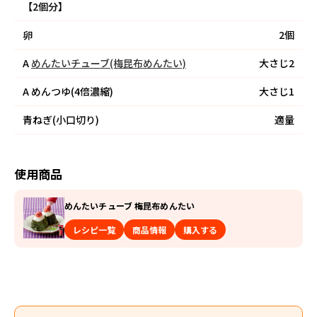
【2個分】
卵
2個
A
めんたいチューブ(梅昆布めんたい)
大さじ2
A
めんつゆ(4倍濃縮)
大さじ1
青ねぎ(小口切り)
適量
使用商品
めんたいチューブ 梅昆布めんたい
レシピ一覧
商品情報
購入する