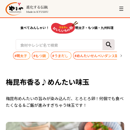
食べてみんしゃい！
明太子・もつ鍋・九州料理
#明太子
#もつ鍋
#うまだし
#めんたいせんべいダンス踊ってみ
梅昆布香る♪めんたい味玉
梅昆布めんたいの旨みが染み込んだ、とろとろ卵！何個でも食べ
たくなる＆ご飯が進みすぎちゃう味玉です！