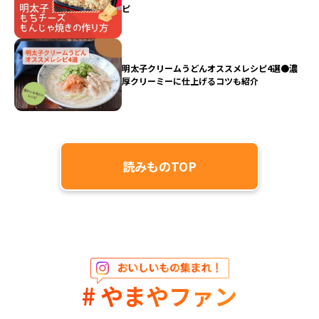
ピ
明太子クリームうどんオススメレシピ4選●濃
厚クリーミーに仕上げるコツも紹介
読みものTOP
# やまやファン