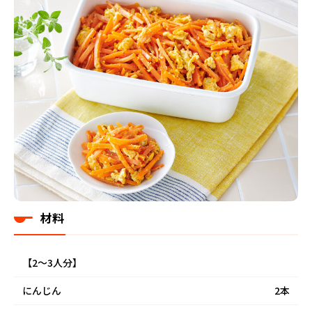
材料
【2～3人分】
にんじん
2本