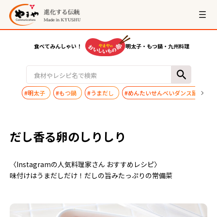
食べてみんしゃい！
明太子・もつ鍋・九州料理
#明太子
#もつ鍋
#うまだし
#めんたいせんべいダンス踊ってみ
だし香る卵のしりしり
〈Instagramの人気料理家さん おすすめレシピ〉
味付けはうまだしだけ！だしの旨みたっぷりの常備菜