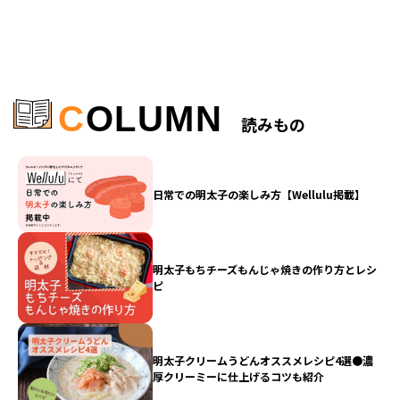
C
OLUMN
読みもの
日常での明太子の楽しみ方【Wellulu掲載】
明太子もちチーズもんじゃ焼きの作り方とレシ
ピ
明太子クリームうどんオススメレシピ4選●濃
厚クリーミーに仕上げるコツも紹介