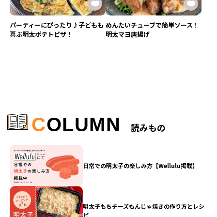
パーティーにぴったり♪子どもも
めんたいチューブで簡単ソース！
喜ぶ明太ポテトピザ！
明太マヨ唐揚げ
C
OLUMN
読みもの
日常での明太子の楽しみ方【Wellulu掲載】
明太子もちチーズもんじゃ焼きの作り方とレシ
ピ