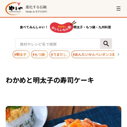
食べてみんしゃい！
明太子・もつ鍋・九州料理
#明太子
#もつ鍋
#うまだし
#めんたいせんべいダンス踊ってみ
わかめと明太子の寿司ケーキ