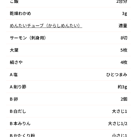
ご飯
2合分
乾燥わかめ
3g
めんたいチューブ（からしめんたい）
適量
サーモン（刺身用）
8切
大葉
5枚
絹さや
4枚
A
塩
ひとつまみ
A
削り節
約3g
B
卵
2個
B
白だし
大さじ1
B
本みりん
大さじ1/2
B
かたくり粉
小さじ1