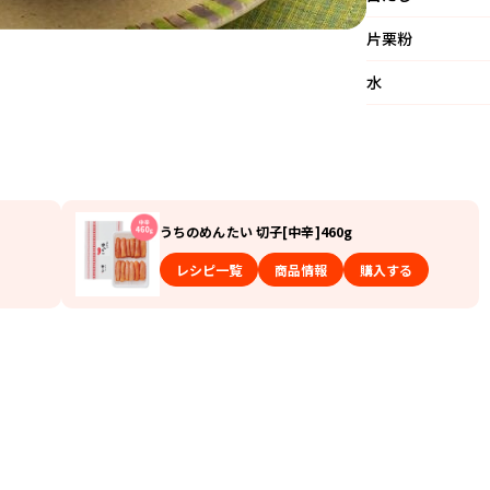
片栗粉
水
うちのめんたい 切子[中辛]460g
レシピ一覧
商品情報
購入する