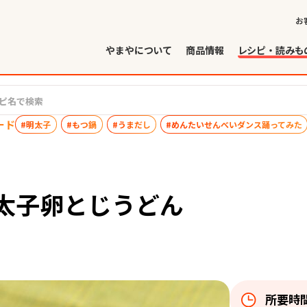
お
やまやについて
商品情報
レシピ・読みも
ード
#明太子
#もつ鍋
#うまだし
#めんたいせんべいダンス踊ってみた
太子卵とじうどん
所要時