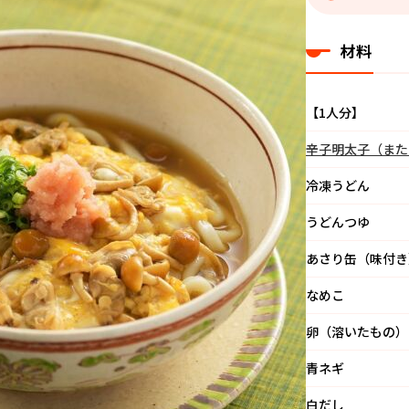
材料
【1人分】
辛子明太子（また
冷凍うどん
うどんつゆ
あさり缶（味付き
なめこ
卵（溶いたもの）
青ネギ
白だし