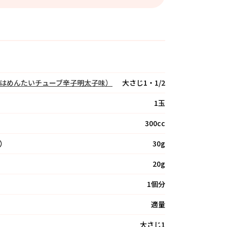
はめんたいチューブ辛子明太子味）
大さじ1・1/2
1玉
300cc
）
30g
20g
1個分
適量
大さじ1