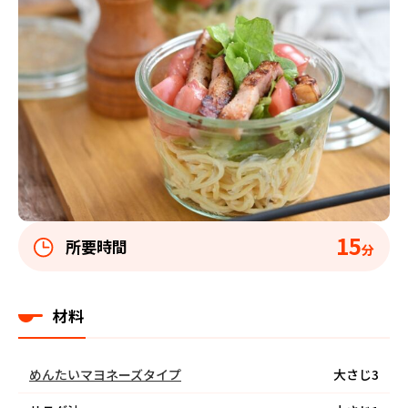
15
所要時間
分
材料
めんたいマヨネーズタイプ
大さじ3