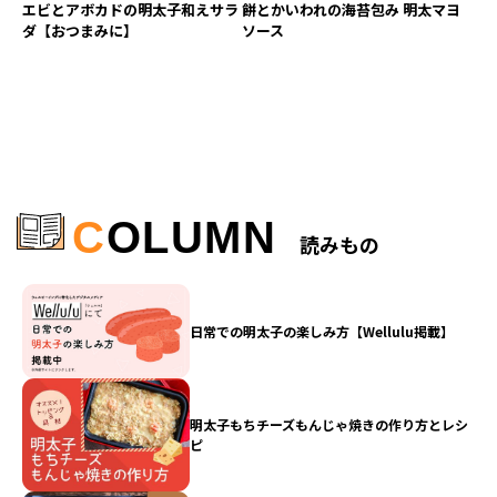
エビとアボカドの明太子和えサラ
餅とかいわれの海苔包み 明太マヨ
ダ【おつまみに】
ソース
C
OLUMN
読みもの
日常での明太子の楽しみ方【Wellulu掲載】
明太子もちチーズもんじゃ焼きの作り方とレシ
ピ