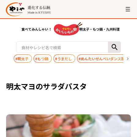
食べてみんしゃい！
明太子・もつ鍋・九州料理
#明太子
#もつ鍋
#うまだし
#めんたいせんべいダンス踊ってみ
明太マヨのサラダパスタ