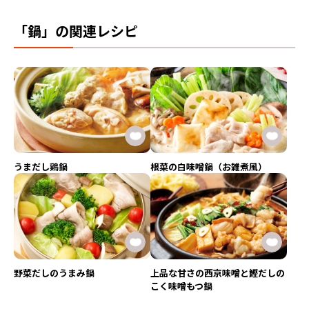
「鍋」の関連レシピ
うまだし鶏鍋
根菜の白味噌鍋（お雑煮風）
野菜だしのうまみ鍋
上品な甘さの西京味噌と鰹だしの
こく味噌もつ鍋