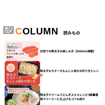
C
OLUMN
読みもの
日常での明太子の楽しみ方【Wellulu掲載】
明太子もちチーズもんじゃ焼きの作り方とレシ
ピ
明太子クリームうどんオススメレシピ4選●濃
厚クリーミーに仕上げるコツも紹介