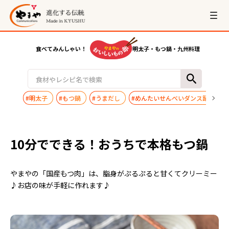
食べてみんしゃい！
明太子・もつ鍋・九州料理
#明太子
#もつ鍋
#うまだし
#めんたいせんべいダンス踊ってみ
10分でできる！おうちで本格もつ鍋
やまやの「国産もつ肉」は、脂身がぷるぷると甘くてクリーミー
♪お店の味が手軽に作れます♪