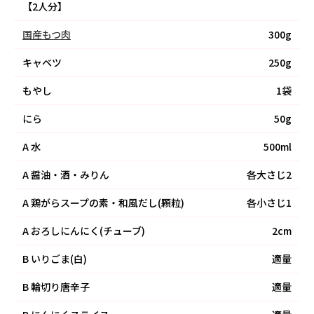
【2人分】
国産もつ肉
300g
キャベツ
250g
もやし
1袋
にら
50g
A
水
500ml
A
醤油・酒・みりん
各大さじ2
A
鶏がらスープの素・和風だし(顆粒)
各小さじ1
A
おろしにんにく(チューブ)
2cm
B
いりごま(白)
適量
B
輪切り唐辛子
適量