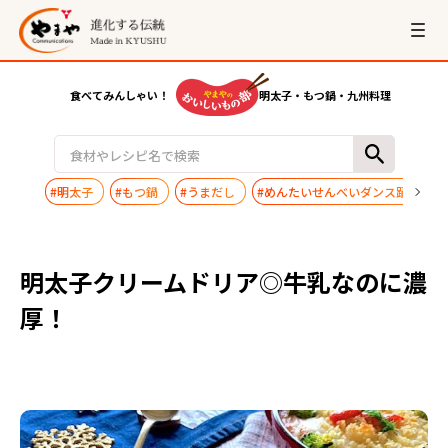
食べてみんしゃい！
明太子・もつ鍋・九州料理
#明太子
#もつ鍋
#うまだし
#めんたいせんべいダンス踊ってみ
明太子クリームドリア◎牛乳なのに濃
厚！