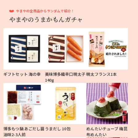
やまやの全商品からランダムで紹介！
やまやのうまかもんガチャ
ギフトセット 海の幸
美味博多織辛口明太子
明太フランス1本
140g
博多もつ鍋 あごだし醤
うまだし 10包
めんたいチューブ 梅昆
油味2-3人前
布めんたい