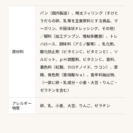
パン（国内製造）、明太フィリング（すけと
うだらの卵、乳等を主要原料とする食品、マ
ーガリン、半固体状ドレッシング、その他）
／糊料（加工デンプン、増粘多糖類）、トレ
ハロース、調味料（アミノ酸等）、乳化剤、
原材料
酸化防止剤（ビタミンＣ、ビタミンＥ）、ソ
ルビット、ｐＨ調整剤、ビタミンＣ、香料、
着色料（紅麹、カロチノイド、ウコン）、酒
精、発色剤（亜硝酸Ｎａ）、香辛料抽出物、
（一部に卵・乳成分・小麦・大豆・りんご・
ゼラチンを含む）
アレルギー
卵、乳、小麦、大豆、りんご、ゼラチン
物質