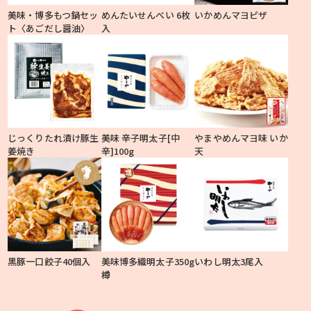
美味・博多もつ鍋セッ
めんたいせんべい 6枚
いかめんマヨピザ
ト〈あごだし醤油〉
入
じっくりたれ漬け豚生
美味 辛子明太子[中
やまやめんマヨ味 いか
姜焼き
辛]100g
天
黒豚一口餃子40個入
美味博多織明太子350g
いわし明太3尾入
樽