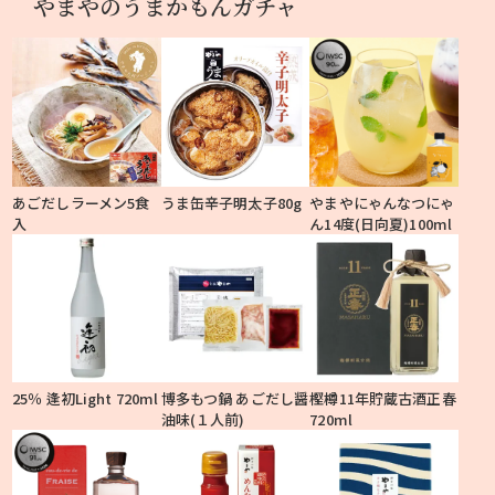
やまやのうまかもんガチャ
あごだしラーメン5食
うま缶辛子明太子80g
やまやにゃんなつにゃ
入
ん14度(日向夏)100ml
25％ 逢初Light 720ml
博多もつ鍋 あごだし醤
樫樽11年貯蔵古酒正春
油味(１人前)
720ml