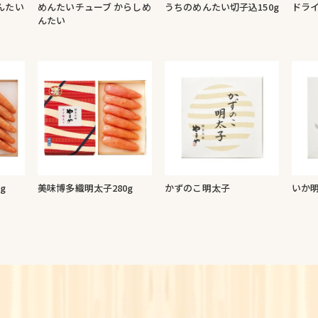
んたい
めんたいチューブ からしめ
うちのめんたい切子込150g
ドラ
んたい
g
美味博多織明太子280g
かずのこ明太子
いか