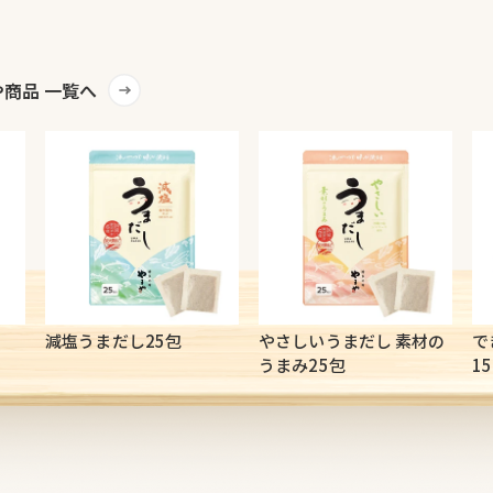
商品 一覧へ
減塩うまだし25包
やさしいうまだし 素材の
で
うまみ25包
1