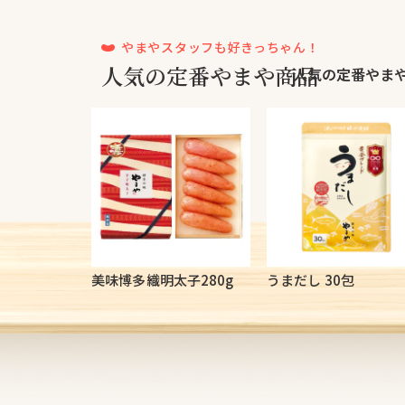
やまやスタッフも好きっちゃん！
人気の定番やまや商品
人気の定番やまや
子[中
美味博多織明太子280g
うまだし 30包