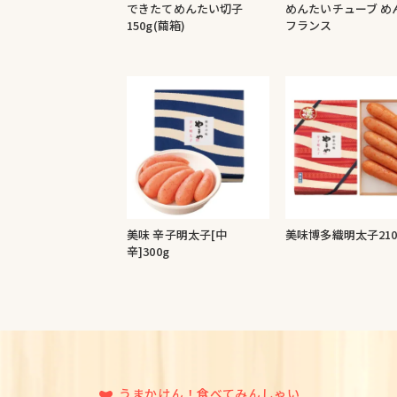
できたてめんたい切子
めんたいチューブ め
150g(繭箱)
フランス
美味 辛子明太子[中
美味博多織明太子210
辛]300g
うまかけん！食べてみんしゃい