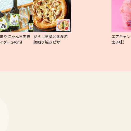
まやにゃん日向夏
からし高菜と国産若
エアキャン
イダー240ml
鶏照り焼きピザ
太子味）