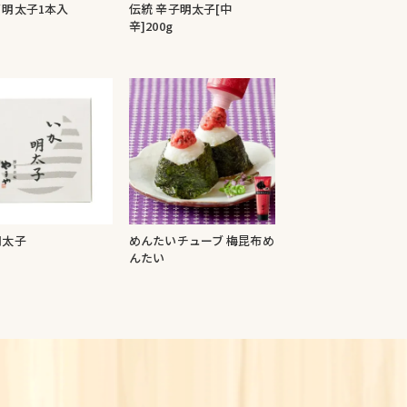
イ明太子1本入
伝統 辛子明太子[中
辛]200g
明太子
めんたいチューブ 梅昆布め
んたい