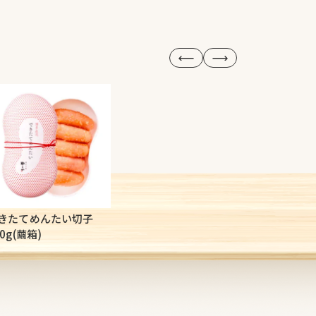
きたてめんたい切子
うちのめん
50g(繭箱)
辛]460g