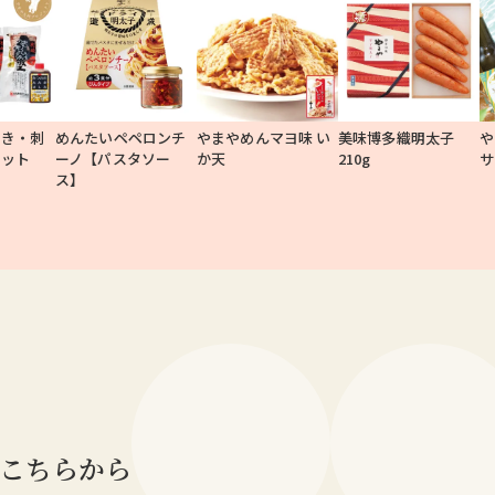
たき・刺
めんたいペペロンチ
やまやめんマヨ味 い
美味博多織明太子
や
セット
ーノ【パスタソー
か天
210g
サ
ス】
こちらから