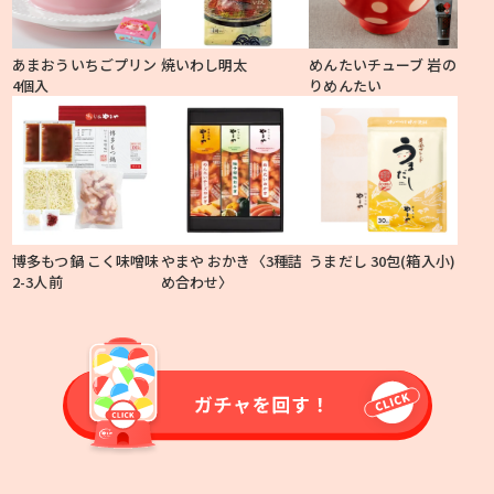
あまおういちごプリン
焼いわし明太
めんたいチューブ 岩の
4個入
りめんたい
博多もつ鍋 こく味噌味
やまや おかき〈3種詰
うまだし 30包(箱入小)
2-3人前
め合わせ〉