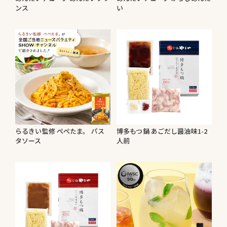
ンス
い
らるきい監修 ぺぺたま。 パス
博多もつ鍋 あごだし醤油味1-2
タソース
人前