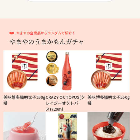
やまやの全商品からランダムで紹介！
やまやのうまかもんガチャ
美味博多織明太子350g
CRAZY OCTOPUS(ク
美味博多織明太子550g
樽
レイジーオクトパ
樽
ス)720ml