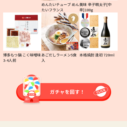
めんたいチューブ めん
美味 辛子明太子[中
たいフランス
辛]100g
博多もつ鍋 こく味噌味
あごだしラーメン5食
本格焼酎 逢初 720ml
3-4人前
入