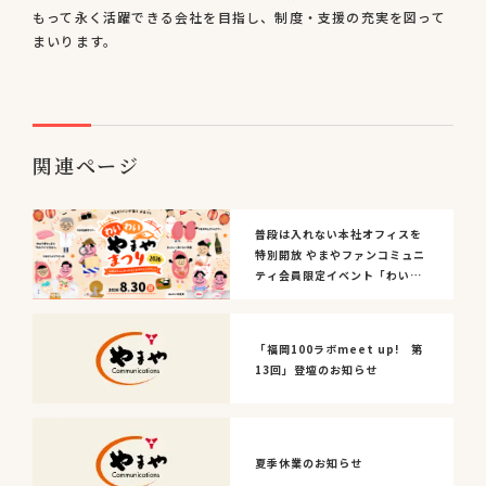
もって永く活躍できる会社を目指し、制度・支援の充実を図って
まいります。
関連ページ
普段は入れない本社オフィスを
特別開放 やまやファンコミュニ
ティ会員限定イベント「わいわ
いやまやまつり2...
「福岡100ラボmeet up! 第
13回」登壇のお知らせ
夏季休業のお知らせ