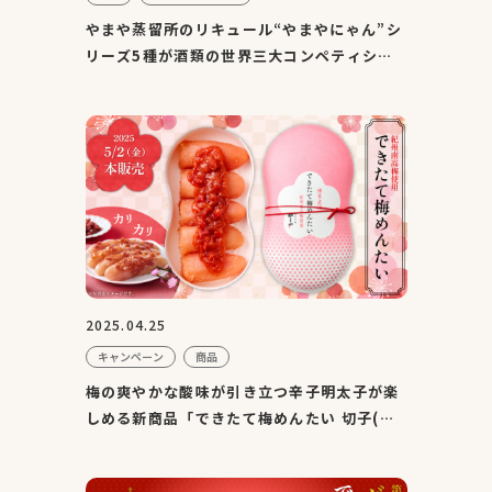
やまや蒸留所のリキュール“やまやにゃん”シ
リーズ5種が酒類の世界三大コンペティショ
ン『IWSC2025』で銀...
2025.04.25
キャンペーン
商品
梅の爽やかな酸味が引き立つ辛子明太子が楽
しめる新商品「できたて梅めんたい 切子(繭
箱)」を5月2日より本...