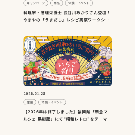
キャンペーン
商品
体験・イベント
料理家・管理栄養士 長谷川あかりさん登壇！
やまやの「うまだし」レシピ実演ワークショ
ップを3月28日（土）...
2026.01.28
店舗
体験・イベント
【2026年は終了しました】福岡県「朝倉マ
ルシェ 果樹蔵」にて“昭和レトロ”をテーマに
したいちご狩り体験...