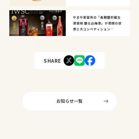
やまや蒸留所の「長期甕貯蔵古
酒使用 甕仕込梅酒」が酒類の世
界三大コンペティション
『IWSC2026』にて金賞...
SHARE
お知らせ一覧