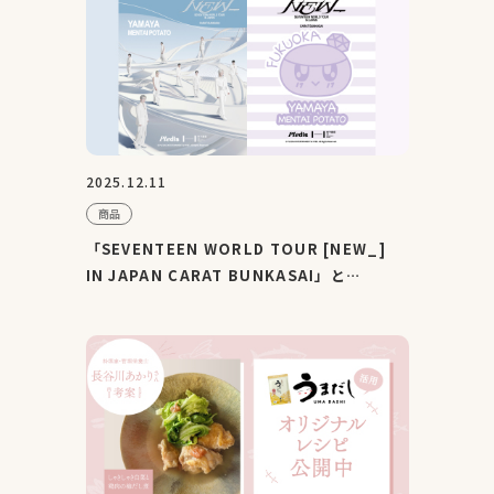
2025.12.11
商品
「SEVENTEEN WORLD TOUR [NEW_]
IN JAPAN CARAT BUNKASAI」と
「YAMAYA MENTAI POTATO」がコラボレ
ーション...