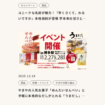
キャンペーン
商品
ユニークな名前が魅力！『芋くさくて、わる
いですか』本格焼酎が登場 芋本来の甘さと香
りを引き出し“芋ら...
2025.12.18
商品
体験・イベント
やまやの取り組み
やまやの人気お菓子「めんたいせんべい」と
手軽に本格的なだしがとれる「うまだし」の
PRイベントをJR博多駅...