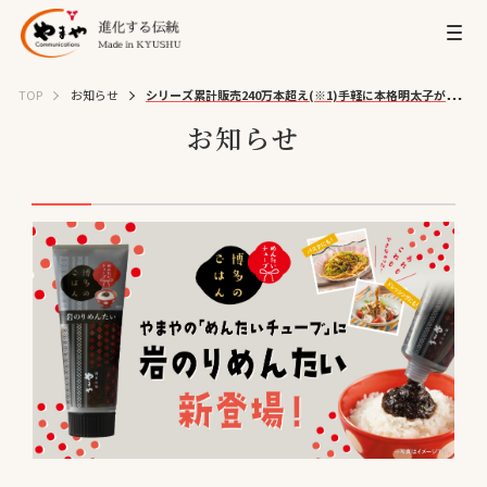
TOP
お知らせ
シリーズ累計販売240万本超え(※1)手軽に本格明太子が楽し
めるやまやの「めんたいチューブ」から新フレーバー『博多のごはん 岩のりめんた
お知らせ
い』が新登場！