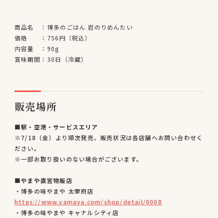
商品名
：
博多のごはん 岩のりめんたい
価格
：
756円（税込）
内容量
：
90g
賞味期間
：
30日（冷蔵）
販売場所
■駅・空港・サービスエリア
※7/18（金）より順次発売、販売状況は各店舗へお問い合わせく
ださい。
※一部お取り扱いのない場合がございます。
■やまや直営物販店
・博多の味やまや 太宰府店
https://www.yamaya.com/shop/detail/0008
・博多の味やまや キャナルシティ店