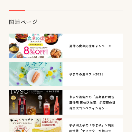
関連ページ
夏休み食卓応援キャンペーン
やまやの夏ギフト2026
やまや蒸留所の「長期甕貯蔵古
酒使用 甕仕込梅酒」が酒類の世
界三大コンペティション
『IWSC2026』にて金賞...
辛子明太子の「やまや」×純国
産竹箸「ヤマチク」が初コラ