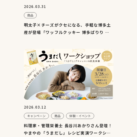
2026.03.31
商品
明太子×チーズがクセになる、手軽な博多土
産が登場「ワッフルクッキー 博多ぱりり め
んたいチーズ味」4月1...
2026.03.12
キャンペーン
商品
体験・イベント
料理家・管理栄養士 長谷川あかりさん登壇！
やまやの「うまだし」レシピ実演ワークショ