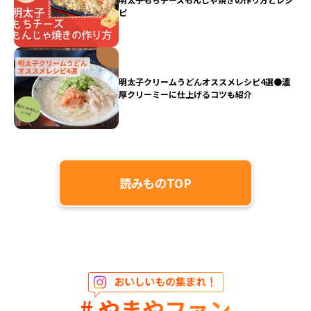
ピ
明太子クリームうどんオススメレシピ4選●濃
厚クリーミーに仕上げるコツも紹介
読みものTOP
# やまやファン