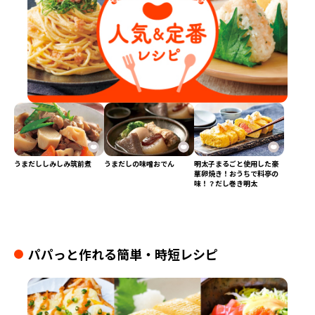
うまだししみしみ筑前煮
うまだしの味噌おでん
明太子まるごと使用した豪
華卵焼き！おうちで料亭の
味！？だし巻き明太
パパっと作れる簡単・時短レシピ