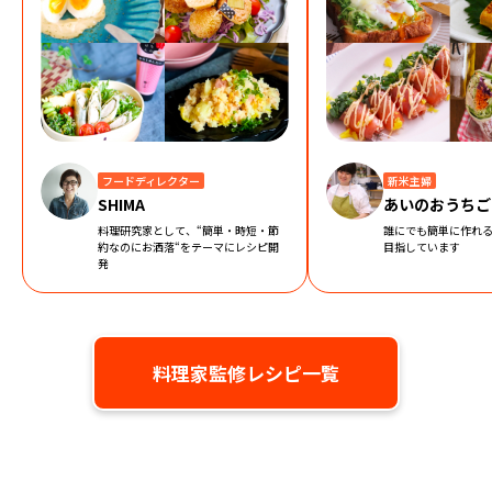
フードディレクター
新米主婦
SHIMA
あいのおうちご
料理研究家として、“簡単・時短・節
誰にでも簡単に作れ
約なのにお洒落“をテーマにレシピ開
目指しています
発
料理家監修レシピ一覧