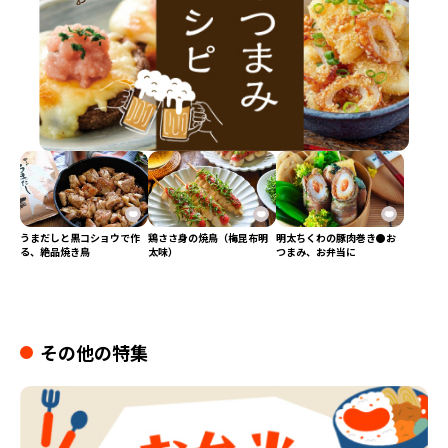
うまだしと黒コショウで作
鶏ささ身の焼鳥（梅昆布明
明太ちくわの豚肉巻き●お
る、絶品焼き鳥
太味）
つまみ、お弁当に
その他の特集