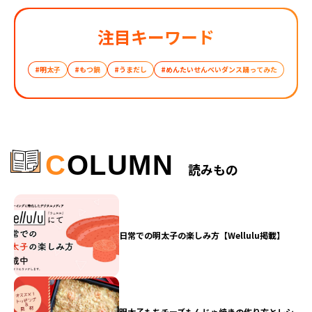
注目キーワード
#明太子
#もつ鍋
#うまだし
#めんたいせんべいダンス踊ってみた
C
OLUMN
読みもの
日常での明太子の楽しみ方【Wellulu掲載】
明太子もちチーズもんじゃ焼きの作り方とレシ