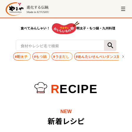
食べてみんしゃい！
明太子・もつ鍋・九州料理
#明太子
#もつ鍋
#うまだし
#めんたいせんべいダンス踊ってみ
R
ECIPE
NEW
新着レシピ