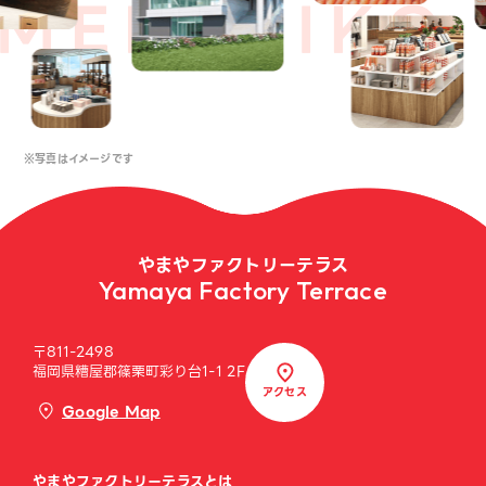
※写真はイメージです
やまやファクトリーテラス
Yamaya Factory Terrace
〒811-2498
福岡県糟屋郡篠栗町彩り台1-1 2F
アクセス
Google Map
やまやファクトリーテラスとは